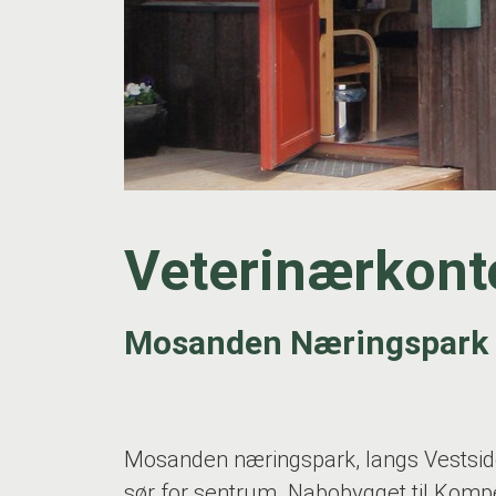
Veterinærkont
Mosanden Næringspark
Mosanden næringspark, langs Vestsid
sør for sentrum. Nabobygget til Komp