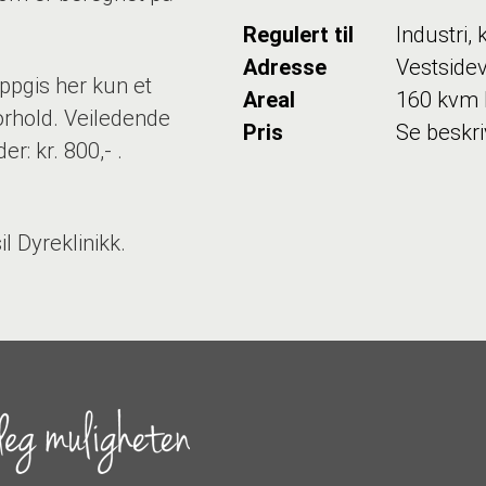
Regulert til
Industri, 
Adresse
Vestside
oppgis her kun et
Areal
160 kvm
orhold. Veiledende
Pris
Se beskri
r: kr. 800,- .
il Dyreklinikk.