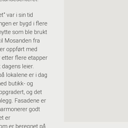
 var i sin tid
ngen er bygd i flere
hytte som ble brukt
til Mosanden fra
 er oppført med
etter flere etapper
 dagens leier.
å lokalene er i dag
med butikk- og
ppgradert, og det
sanlegg. Fasadene er
 harmonerer godt
t er
 som er beregnet på